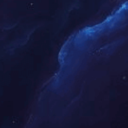
综合来看，2026年06月16日的美加墨世界杯场馆观察更适合
从赛程、阵容、战术和球员状态四条线一起阅读。6686体育将
持续围绕FIFA世界杯2026发布足球新闻、赛程观察和战术复
盘，保持每日内容更新。
足球赛事
实时比分
赛程分析
体育资讯
战术复盘
6686体育编辑部
编
持续整理足球赛程、实时比分与赛后复盘内容。
喜欢这篇内容？可以收藏并继续查看6686体育最新体育
资讯。
查看更多