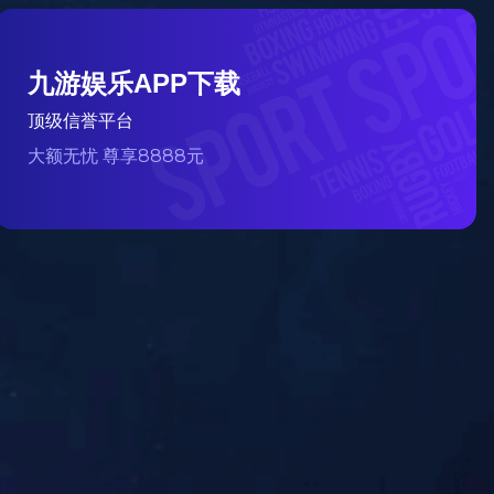
世界杯2026足球新闻专题
返回6686体育首页查看赛事入口
查看站点地图与最新收录路径