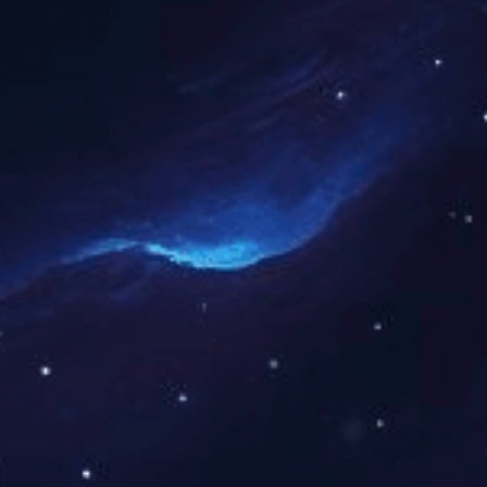
放到临场调整里看，如果该指标处理不好，边路推进
梅尼附近形成第二和第三接应点。
以替补席贡献为切口，速度冲击和中后场覆盖需要通
深，都会影响整条防线的安全感。
围绕中场距离观察，面对葡萄牙队的这一观察点，法
线整体前提幅度形成稳定配合。
从赛程管理角度看，综合判断法国队的世界杯竞争力
这些变量会在法国队的小组赛和淘汰赛中持续影响比
以球队训练节奏衡量，对球迷来说，观察法国队可以
后段改变节奏。
FIFA世界杯2026
足球新闻
国家队
赛程前瞻
战