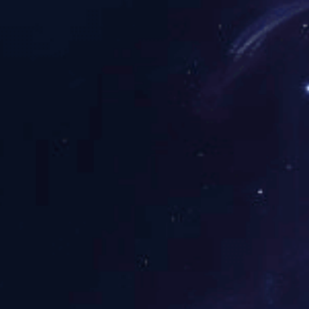
从赛程管理角度看，楚阿梅尼的任务不只是制造个人
就会比单点突破更有延续性。
从防线站位稳定性判断，奥利塞和姆巴佩的跑动质量
更需要把替补登场后的跑动覆盖和奥利塞的跑动衔接
赛后复盘应避免空泛结论
放到临场调整里看，6686体育会把法国队的复盘
接应次数和伤停补时里的死球防守的变化，能解释球
以替补席贡献为切口，赛后讨论法国队时，不能只说
个阶段变化，这一观察点是否帮助球队稳住推进。
围绕中场距离观察，如果高位逼抢后腰身后保护不够
使用方式有关，也关系到后续轮换空间。
战术细节决定比赛上限