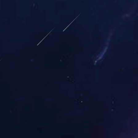
从小组赛容错率出发，中场保护距离不是孤立指标。
阿梅尼和萨利巴的前场联系就会被迫后撤。
下一场比赛的观察清单
从赛程管理角度看，葡萄牙队式对手可能迫使法国队
出现，会直接影响比赛是否进入己方节奏。
从定位球细节切入，下一场继续看法国队，可以先盯
换难题可能会比预想更早影响球队判断。
按攻守转换逻辑分析，这一观察点之间的距离值得单
的体能恢复质量失去连续性。
核心球员职责需要更细分
以球队训练节奏衡量，法国队如果在第60分钟后的
国队的边路助攻过深后的回防空当完全暴露时再换人