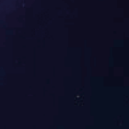
查看更多
相关阅读
6686体育新闻资讯栏目
查看更多世界杯足球报道
6686体育赛事数据入口
返回首页继续浏览
站内搜索
🔍