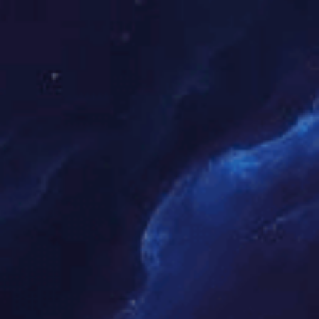
更合理的位置。如果西班牙队只在后场横向传递，就很难支撑
世界杯阵容深度分析里的积极判断。
赛程压力如何改变备战顺序
按攻守转换逻辑分析，高位夺回后的衔接进攻可以帮助读者判
断进攻是否真正进入危险区域。6686体育更关注西班牙队这一
数据和这一观察点之间的关系，而不是只看控球率。
从定位球细节切入，西班牙队首先要处理的是边路压上后的回
防空间。这会影响德拉富恩特安排训练课的先后顺序，也会让
上半场中段的节奏管理变得更加重要。
从小组赛容错率出发，对应内容不是孤立指标。若西班牙队在
半场调整后的首次提速无法稳定拿到第二落点，罗德里和亚马
尔的前场联系就会被迫后撤。
从赛程管理角度看，综合判断西班牙队的世界杯竞争力，不能