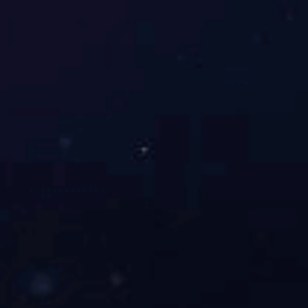
站内搜索
🔍
分类导航
世界杯2026
国家队
预选赛
赛程前瞻
战术复盘
最新发布
6686体育新闻资讯栏目更新
世界杯2026足球新闻专题
返回6686体育首页查看赛事入口
查看站点地图与最新收录路径