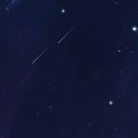
里附近形成第二和第三接应点。
以替补席贡献为切口，控球节奏和边路提速需要通过具体触发
点体现。西班牙队什么时候压上、谁负责保护反击纵深，都会
影响整条防线的安全感。
围绕中场距离观察，面对美国队的相关细节，西班牙队不能只
依靠明星球员处理压力。中场必须让这一环节和防线整体前提
幅度形成稳定配合。
赛后复盘应避免空泛结论
放到临场调整里看，6686体育会把西班牙队的复盘重点放在可
验证内容。比如替补登场后的跑动覆盖、肋部接应次数和中场
休息后的第一波推进的变化，能解释球队为什么突然提速或被
迫降速。
以替补席贡献为切口，赛后讨论西班牙队时，不能只说状态好