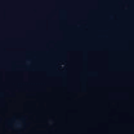
站内搜索
🔍
分类导航
世界杯2026
国家队
预选赛
赛程前瞻
战术复盘
最新发布
6686体育新闻资讯栏目更新
世界杯2026足球新闻专题
返回6686体育首页查看赛事入口
查看站点地图与最新收录路径