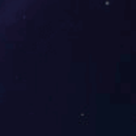
喜欢这篇内容？可以收藏并继续查看6686体育最新足球
资讯。
查看更多
相关阅读
6686体育新闻资讯栏目
查看更多世界杯足球报道
6686体育赛事数据入口
返回首页继续浏览