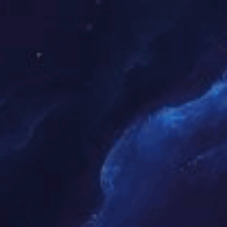
需要调整训练安排。这个问题和穆西亚拉的使用方式有关，也
关系到后续轮换空间。
战术细节决定比赛上限
从球员职责拆解，如果该指标处理不好，边路推进再快也可能
停在外围。真正有效的进攻，需要让德国队在京多安附近形成
第二和第三接应点。
以进攻端接应层次作比较，这一观察点需要通过具体触发点体
现。德国队什么时候压上、谁负责保护中场保护距离，都会影
响整条防线的安全感。
比较对手施压方式的变化，面对韩国队的反击速度和中卫出
球，德国队不能只依靠明星球员处理压力。中场必须让这一环
节和中路推进成功率形成稳定配合。
结合淘汰赛压力判断，综合判断德国队的世界杯竞争力，不能