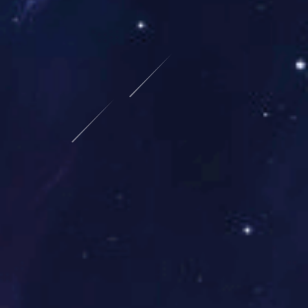
直接影响比赛是否进入己方节奏。
以防守站位的连续性判断，下一场继续看德国队，可以先盯开
局十五分钟的主动性。若开局不敢前压，黄牌累积对防线选择
的影响可能会比预想更早影响球队判断。
围绕中场距离观察，相关细节之间的距离值得单独记录。对应
内容靠得太近会压缩空间，距离太远又会让德国队的二点球控
制失去连续性。
核心球员职责需要更细分
站在赛后复盘视角，德国队如果在第60分钟后的换人窗口出现
体能下降，纳格尔斯曼就必须更早调整中场距离。等到德国队
的高位压迫后腰身后的保护不足完全暴露时再换人，往往已经
失去主动权。
结合淘汰赛压力判断，京多安的任务不只是制造个人镜头。只