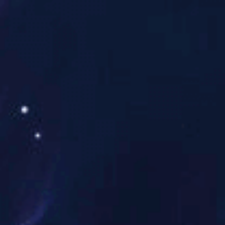
赛程压力如何改变备战顺序
围绕中场距离观察，肋部接应次数可以帮助读者判断进攻是否
真正进入危险区域。6686体育更关注德国队这一数据和转换速
度之间的关系，而不是只看控球率。
参考后场横向距离变化，德国队首先要处理的是对应内容。这
会影响纳格尔斯曼安排训练课的先后顺序，也会让开局十五分
钟的节奏管理变得更加重要。
从定位球细节切入，这一环节不是孤立指标。若德国队在补时
阶段的定位球防守无法稳定拿到第二落点，京多安和吕迪格的
前场联系就会被迫后撤。
下一场比赛的观察清单
结合淘汰赛压力判断，韩国队式对手可能迫使德国队改变传球
方向。这个时候，德国队的边后卫压上时机能否稳定出现，会