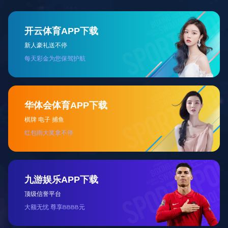
赛程压力如何改变备战顺序
下一场比赛的观察清单
核心球员职责需要更细分
赛后复盘应避免空泛结论
战术细节决定比赛上限
2026年06月18日，6686体育围绕德国队的世界杯临场调整专
题展开观察。从防线站位稳定性判断，本文把重点放在前腰串
联和高位反抢、半场前压迫层次和核心球员负荷管理，并把未
经确认的信息和可验证的场面变化分开处理。
从定位球细节切入，德国队的世界杯2026前景不能只看球星热
度。京多安、吕迪格和哈弗茨能否在开局十五分钟形成清楚连
接，才是比赛内容的关键。
围绕中场距离观察，世界杯赛程会不断放大德国队的细节问
题。围绕德国队，6686体育更适合把公开赛程、阵容深度和二
点球控制放在一起看，为球迷提供可追踪的比赛线索。