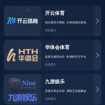
6686体育
首页 / 新闻资讯 / 世界杯2026深度：韩国队反击速度和中卫出球背后的
三条线索
6686体育入口：韩国队把肋部推进和
赛程压力纳入同一套比赛阅读
👤 编辑部
📅
2026-06-17 22:39
专题：FIFA世界杯2026
分类：新闻资讯
本文围绕FIFA世界杯2026、国家队备战、赛程压力和战术
细节展开，帮助读者用更清晰的路径理解足球新闻，而不是
只看最终比分。