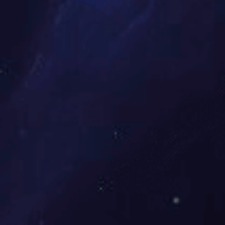
以球队训练节奏衡量，如果后续官方名单或赛程信息调整，分
析重点也应同步更新。6686体育会继续结合韩国队的这一观察
点、这个变量和最新比赛画面，重新校准后续判断。
FIFA世界杯2026
足球新闻
国家队
赛程前瞻
战术复盘
6686体育编辑部
编
持续整理世界杯2026、国家队赛程、足球战术与赛后复盘
内容。
喜欢这篇内容？可以收藏并继续查看6686体育最新足球
资讯。
查看更多