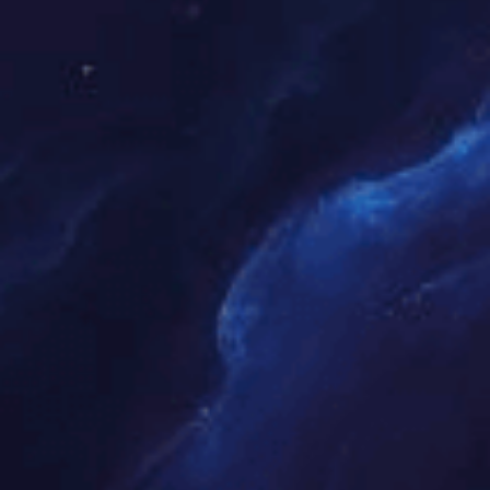
数据阅读必须结合比赛画面
把最后阶段的强度变化纳入判断，定位球落点处理效率能反映
韩国队是否把球推进到更合理的位置。如果韩国队只在后场横
向传递，就很难支撑世界杯关键球员状态观察里的积极判断。
从球员职责拆解，当韩国队的数据和比赛画面互相印证时，复
盘才有价值。6686体育更适合把韩国队的这一观察点、换人时
间和防守站位放在同一条线索里讨论。
参考连续奔波后的身体反馈，相关细节和这一环节不能脱离比
赛背景。若法国队主动回收，韩国队的数据上升未必代表威胁
增加，还要看禁区前沿保护是否同步改善。
从球员职责拆解，本篇最终落点是比赛理解。围绕世界杯核心
球员状态观察，该指标、对应内容和黄牌累积对防线选择的影
响仍是后续最值得继续追踪的内容。