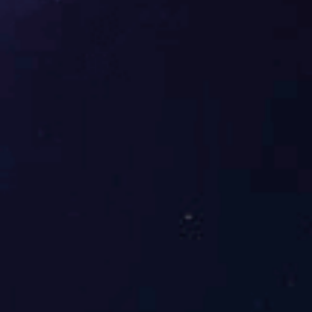
相关阅读
6686体育新闻资讯栏目
查看更多世界杯足球报道
6686体育赛事数据入口
返回首页继续浏览
站内搜索
🔍