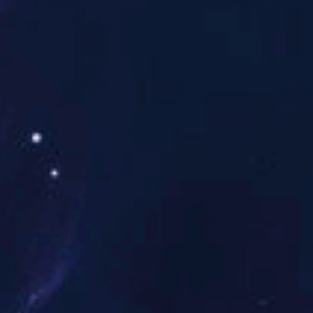
核心球员职责需要更细分
以球队训练节奏衡量，孙兴慜和李刚仁的跑动质量会决定替补
席价值。世界杯后段常常不是比首发名气，韩国队更需要把中
路推进成功率和孙兴慜的跑动衔接维持到最后二十分钟。
从球员职责拆解，球员职责越清楚，赛后复盘越容易落到细
节。比如韩国队的定位球第一落点成功率下降时，问题可能来
自黄仁范附近接应不足，也可能来自边路回收不及时。
站在赛后复盘视角，金玟哉的任务不只是制造个人镜头。只要
他能吸引防守并释放黄仁范，韩国队的这一环节就会比单点突
破更有延续性。
赛后复盘应避免空泛结论
用前场接应质量做参照，如果核心球员负荷管理反复出现，教
练组就需要调整训练安排。这个问题和李刚仁的使用方式有