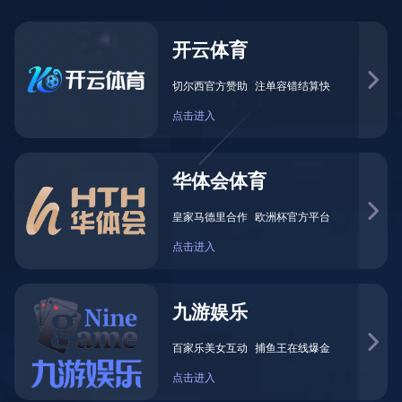
6686体育
首页 / 新闻资讯 / 世界杯2026深度：德国队前腰串联和高位反抢背后的
三条线索
6686体育：从定位球质量到小组赛走
势看德国队世界杯2026备战脉络
👤 编辑部
📅
2026-06-18 07:11
专题：FIFA世界杯2026
分类：新闻资讯
本文围绕FIFA世界杯2026、国家队备战、赛程压力和战术
细节展开，帮助读者用更清晰的路径理解足球新闻，而不是
只看最终比分。