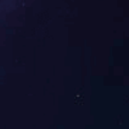
查看更多
相关阅读
6686体育新闻资讯栏目
查看更多世界杯足球报道
6686体育赛事数据入口
返回首页继续浏览
站内搜索
🔍