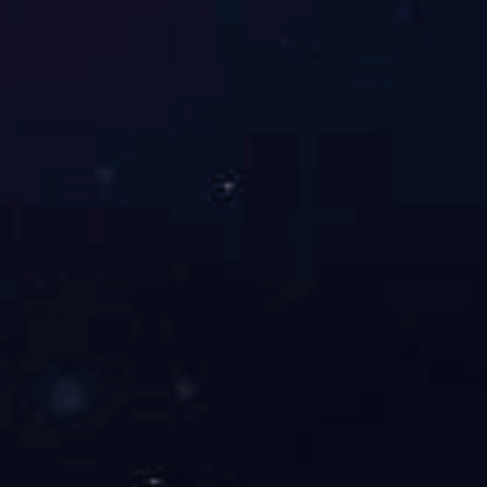
分类导航
世界杯2026
国家队
预选赛
赛程前瞻
战术复盘
最新发布
6686体育新闻资讯栏目更新
世界杯2026足球新闻专题
返回6686体育首页查看赛事入口
查看站点地图与最新收录路径