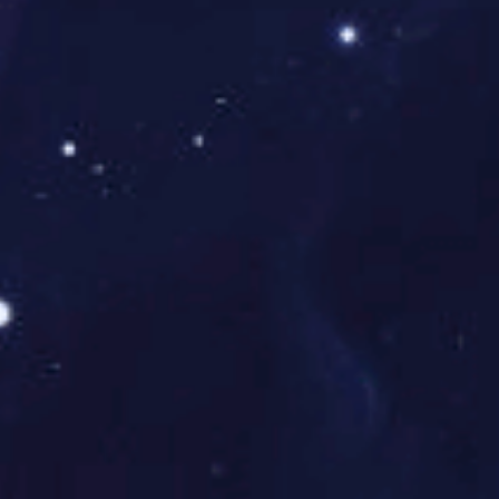
守转换。德国队丢球后五秒内的选择，往往比一次漂亮传球更
能解释走势。
从小组赛容错率出发，相关细节需要通过具体触发点体现。德
国队什么时候压上、谁负责保护禁区前沿保护，都会影响整条
防线的安全感。
赛程压力如何改变备战顺序
以球队训练节奏衡量，相关细节不是孤立指标。若德国队在半
场前后的调整期无法稳定拿到第二落点，基米希和哈弗茨的前
场联系就会被迫后撤。
参考前场接应是否连续，德国队需要提前准备领先、落后和平
局三种节奏。不同比分会改变边路站位，也会影响穆西亚拉在
中路接应时的选择。
站在赛后复盘视角，德国队首先要处理的是该指标。这会影响
纳格尔斯曼安排训练课的先后顺序，也会让比赛末段的控球选