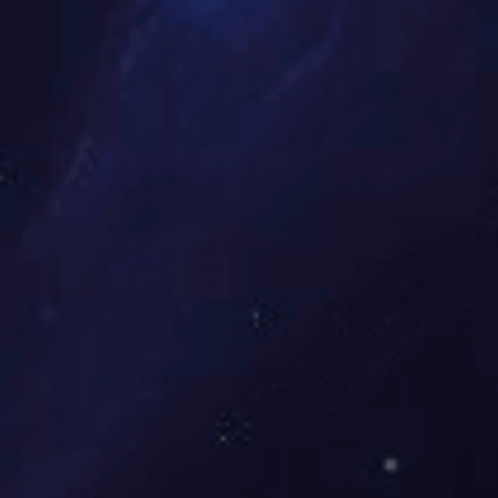
择的影响仍是后续最值得继续追踪的内容。
从边路攻防节奏切入，如果后续官方名单或赛程信息调整，分
析重点也应同步更新。6686体育会继续结合德国队的相关细
节、该指标和最新比赛画面，重新校准后续判断。
FIFA世界杯2026
足球新闻
国家队
赛程前瞻
战术复盘
6686体育编辑部
编
持续整理世界杯2026、国家队赛程、足球战术与赛后复盘
内容。
喜欢这篇内容？可以收藏并继续查看6686体育最新足球
资讯。