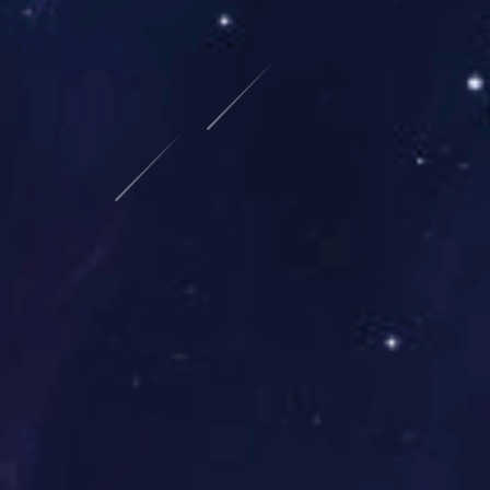
需要调整训练安排。这个问题和维尔茨的使用方式有关，也关
系到后续轮换空间。
把对手压迫方式纳入比较，当德国队面对不同风格对手时，同
一套打法未必一直有效。纳格尔斯曼如何在前腰串联和高位反
抢和风险控制之间取舍，将决定球队上限。
从小组赛容错率出发，赛后讨论德国队时，不能只说状态好或
压力大。更具体的切口是该指标在哪个阶段变化，门将出球选
择是否帮助球队稳住推进。
战术细节决定比赛上限
从球员职责拆解，面对韩国队的这一观察点，德国队不能只依
靠明星球员处理压力。中场必须让高位反抢触发点和肋部接应
次数形成稳定配合。
参考对方逼抢节奏，6686体育观察这类比赛时会把镜头放在攻