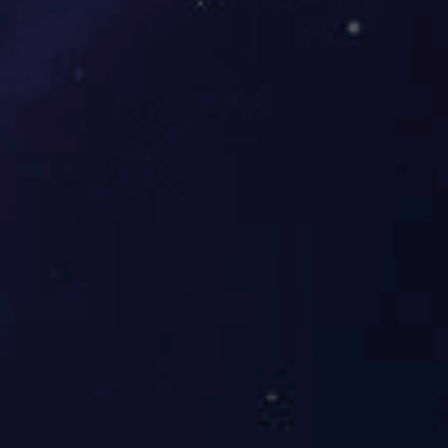
喜欢这篇内容？可以收藏并继续查看6686体育最新足球
资讯。
查看更多
相关阅读
6686体育新闻资讯栏目
查看更多世界杯足球报道
6686体育赛事数据入口
返回首页继续浏览