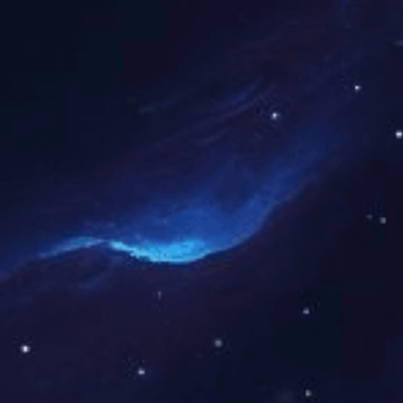
战术细节决定比赛上限
观察前场支点是否稳定，如果转换速度处理不好，边
在黄喜灿附近形成第二和第三接应点。
把最后阶段的强度变化纳入判断，相关细节需要通过
迫层次，都会影响整条防线的安全感。
按攻守转换逻辑分析，面对法国队的前插速度和中场
细节和边路传中质量形成稳定配合。
看防线间距是否保持稳定，综合判断韩国队的世界杯
接不够顺畅。这些变量会在韩国队的小组赛和淘汰赛
认的处理。
用场面变化解释数据波动，对球迷来说，观察韩国队
比赛后段改变节奏。