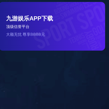
世界杯2026足球新闻专题
返回6686体育首页查看赛事入口
查看站点地图与最新收录路径