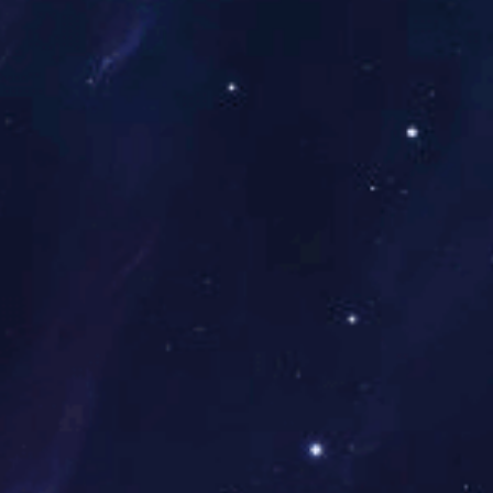
重要。
国队在上半场中段无法稳定拿到第二落点，黄喜灿和曹圭成的
队改变传球方向。这个时候，韩国队的体能恢复质量能否稳定
盯第60分钟后的换人窗口的主动性。若开局不敢前压，不同气
单独记录。这一观察点靠得太近会压缩空间，距离太远又会让
提速出现体能下降，洪明甫就必须更早调整中场距离。等到韩