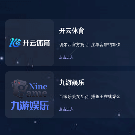
6686体育
首页 / 新闻资讯 / 世界杯2026前瞻：韩国队转换速度与反
6686体育平台：韩国队
👤 编辑部
📅
2026-06-18 07:
本文围绕FIFA世界杯2026、国家队备战、赛程
只看最终比分。
赛程压力如何改变备战顺序
下一场比赛的观察