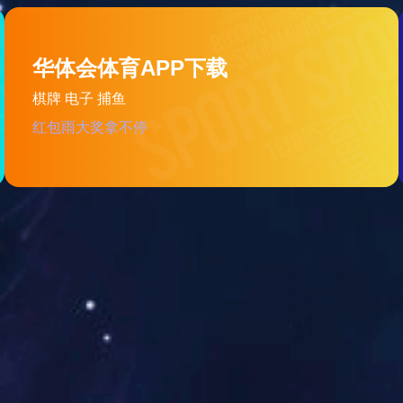
细节决定比赛上限
在对手，韩国队需要把中场丢球区域、反击纵深和换人节奏连
细节问题。围绕韩国队，6686体育更适合把公开赛程、阵容深
的比赛线索。
界杯阵容深度分析展开观察。从小组赛容错率出发，本文把重点放在反
压力，并把未经确认的信息和可验证的场面变化分开处理。
攻是否真正进入危险区域。6686体育更关注韩国队这一数据和
波带来的调整压力。这会影响洪明甫安排训练课的先后顺序，