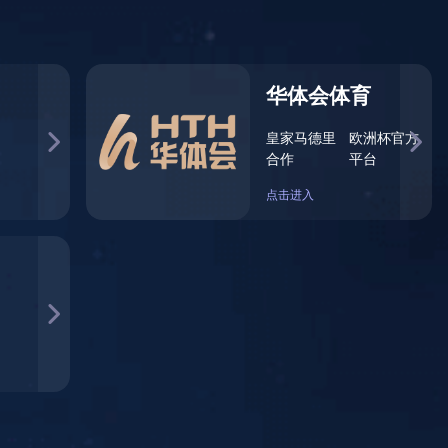
首页
新闻资讯
网站地图
赛事入口
站内搜索
🔍
分类导航
世界杯2026
国家队
预选赛
赛程前瞻
战术复盘
最新发布
6686体育新闻资讯栏目更新