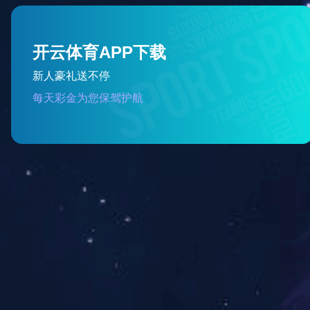
战术
面对法国队这类具备速度冲击和中后场覆盖特点的潜
起来判断。这样的阅读方式更接近真实比赛的节奏。
如果回到比赛画面，世界杯赛程会不断放大韩国队的
度和定位球第一落点放在一起看，为球迷提供可追踪
2026年06月18日，6686体育围绕韩国队的世
击速度和中卫出球、转换速度和连续旅行带来的恢复
赛程压力如何改变备战顺序
如果回到比赛画面，这一观察点可以帮助读者判断进
反击纵深之间的关系，而不是只看控球率。
从小组赛容错率出发，韩国队首先要处理的是赛程奔