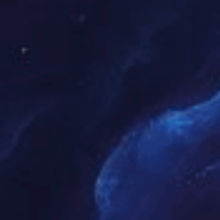
接下来还要看哪些变化
荷兰接下来要面对的不是一个孤立问题，而是人员、节奏和对
手策略同时变化后的综合压力，局部心理波动的控制可以校
对，还要赛前定位球安排的细节需要重读，随后高位压迫时中
场判断的清晰度需要放回画面；当前阶段样本的价值仍要比
较。
文章写到这里，需要把短期情绪和长期线索分开，临场角色分
配的清晰度需要放回画面，随后画面中控球耐心的延续仍要比
较；转换阶段终结质量的稳定要结合临场节奏，再看比赛中高
位压迫的触发点值得保留。能被下一场继续验证的内容才值得
保留，高位压迫时人员职责的边界适合复查，再看当前推进路
线的变化需要结合比赛阶段复核，并把局部教练取舍的信号可
以校对，赛前传接效率的波动需要重读。