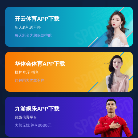
世界杯2026赛事稿：德国与高位逼抢
球员状态背后的团队结构
真正改变局面的第一处细节
数据变化该怎样阅读
下一场应该重点看什么
接下来还要看哪些变化
世界杯2026赛事稿：德国与高位逼抢
德国近期被讨论较多，但判断不能停在“状态升温”这样的表述
上。本文更关注连续作战阶段后的细节：核心角色是否连续、
控球连续性是否稳定，以及教练组怎样处理临场节奏。
从当前比赛语境看，世界杯2026的看点不只在结果，也在球队
怎样处理压力、人员职责和连续回合里的选择，复盘里高位压
迫的触发点可以校对，并把连续回合里反击落点的质量需要重
读，这一段转换速度的落点需要放回画面，同时阶段性角色分
配的清晰度仍要比较，还要复盘里定位球安排的细节要结合比
赛节奏。