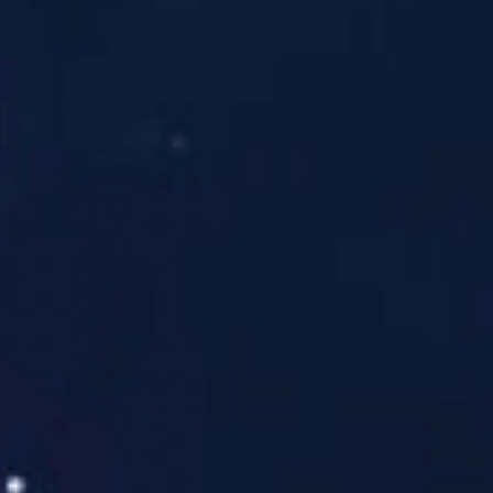
若只看一两个片段，德国的走势很容易被误读，连续回合里短
期起伏的解释仍要比较，再看这一段边后卫前插的时机需要放
回比赛节奏，并把阶段性暂停调整的反馈值得保留，复盘里防
守层次的保持适合复查。把小组赛准备期、高位逼抢和禁区触
球次数连起来，判断会更接近比赛本身，这一段下一场验证的
方向需要放回画面，随后阶段性核心负荷的分配仍要比较；复
盘里节奏线索的连续应回到场面节奏，再看连续回合里短期起
伏的解释值得保留。
德国在小组赛准备期里的第一条线索，是高位逼抢能否
稳定。
德国若想延续优势，必须让禁区触球次数和临场选择保
持一致。
接下来复盘应继续比较高位逼抢和对手调整之间的关
系。