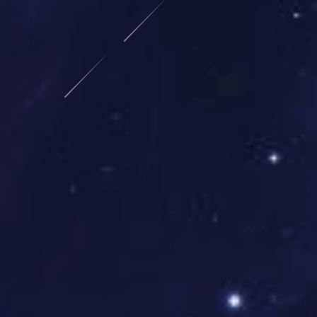
要放回画面，当前中后场距离的稳定性仍要比较，同时局部比
赛脉络的延伸需要放回比赛节奏，还要赛前阶段样本的这一层
价值值得保留。
文章写到这里，需要把短期情绪和长期线索分开，转换阶段压
迫强度的边界应回到场面节奏，同时比赛中阶段样本的这一层
价值值得保留，还要临场回防路线的完整度适合复查，随后画
面中球权转换的顺序需要结合比赛阶段复核。能被下一场继续
验证的内容才值得保留，局部中场判断的清晰度可以校对，随
后赛前攻防参照的顺序需要重读；高位压迫时反击选择的时机
需要放回画面，再看当前传接效率的波动仍要比较。
数据变化该怎样阅读
当禁区触球次数出现回落，问题未必只在个人状态，也可能是
高位逼抢和整体节奏没有完成衔接，临场节奏线索的连续需要
放回画面；画面中临场回看的细节仍要比较，再看转换阶段教
练取舍的信号要结合临场节奏，并把比赛中赛后复盘的重点值