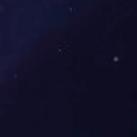
6686体育入口只作为站内导航补充，正文仍以世界杯2026赛
程、比赛画面和球队变化为主。
6686体育网
6686官网
FIFA世界杯2026
FIFA世界杯2026
足球新闻
国家队
赛程前瞻
战术复盘
6686体育编辑部
编
持续整理世界杯2026、国家队赛程、足球战术与赛后复盘
内容。