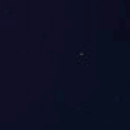
喜欢这篇内容？可以收藏并继续查看6686体育最新足球
资讯。
查看更多
相关阅读
6686体育新闻资讯栏目
查看更多世界杯足球报道
6686体育赛事数据入口
返回首页继续浏览