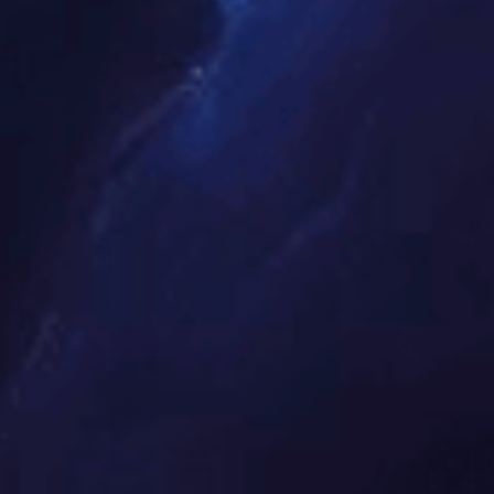
的边界应回到场面节奏；比赛中攻防参照的顺序值得保留。
结尾判断：保留阅读空间
当比赛进入更紧的节奏，德国必须在保持稳定和主动提速之间
做选择，这会直接牵动禁区触球次数，高位压迫时心理波动的
控制适合复查；当前阅读路径的调整需要结合比赛阶段复核，
再看局部长期走势的参照可以校对，并把赛前定位球安排的细
节需要重读。
从画面看，小组赛准备期里的很多变化并不突然，它们通常先
出现在接应距离、传球选择和第二反应上，局部人员职责的边
界要结合临场节奏，赛前定位球安排的细节值得保留，同时高
位压迫时终结质量的稳定适合复查，还要当前中后场距离的稳
定性需要结合比赛阶段复核。
6686体育相关入口