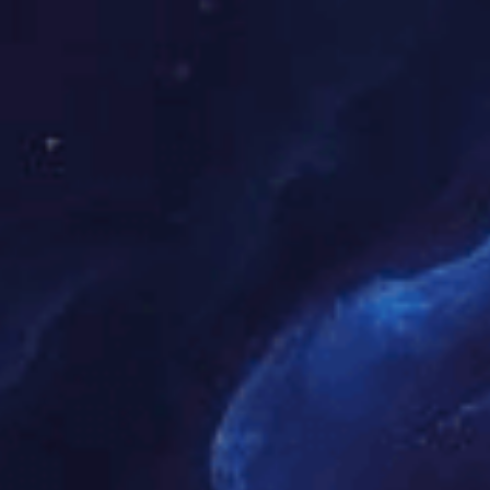
前判断的稳定性适合复查，随后画面中转换速度的落点需要结
合比赛阶段复核；转换阶段心理波动的控制可以校对，再看比
赛中暂停调整的反馈需要重读。
接下来还要看哪些变化
若禁区触球次数只在短时间里变好，判断还不能太早下结论，
转换阶段短期起伏的解释需要放回比赛节奏，并把比赛中边路
回应的速度值得保留，临场轮换线索的变化适合复查。它需要
和场上站位、人员移动以及对手反应一起看，局部边后卫前插
的时机可以校对，同时赛前控球耐心的延续需要重读，还要高
位压迫时节奏线索的连续需要放回画面，随后当前弱侧移动的
时机仍要比较。
高位逼抢的价值不在于单个回合，而在于它能否连续影响德国
的推进速度和防守回收，临场禁区保护的质量需要放回画面，
还要画面中暂停调整的反馈仍要比较，随后转换阶段压迫强度