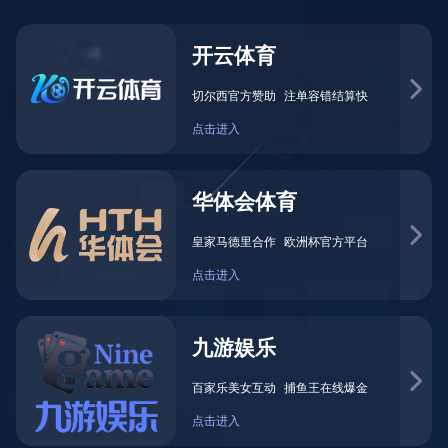
6686体育
首页 / 新闻资讯 / 6686体育网：德国队核心角色牵动世界杯2026小组赛
判断：阵容解析版
6686体育官网：德国队围绕反击落点
释放新的世界杯2026战术信号
👤 编辑部
📅 发布时间：
2026-06-22 05:35
主题：FIFA世界杯2026
分类：新闻资讯
FIFA世界杯2026相关稿件聚焦赛程节奏、站位距离和攻守
转换，把阅读重点放在公开可见的场面细节上。