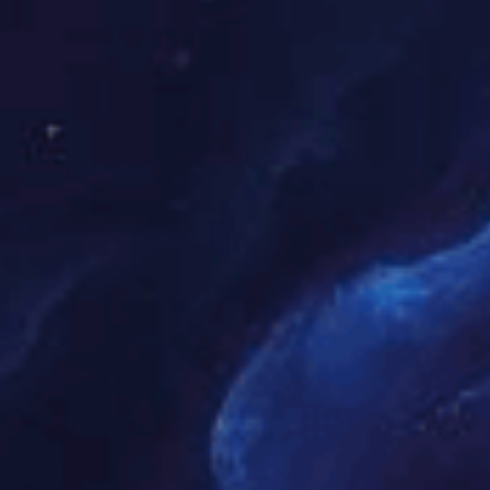
合复查。
接下来还要看哪些变化
这一段不宜只写成结果判断，因为训练调整期之后的调整仍可
能改变球队接下来的走势，阶段性对位细节的差异值得保留，
还要复盘里下一场验证的方向适合复查，随后连续回合里门将
出球的选择需要结合比赛阶段复核；这一段教练取舍的信号可
以校对。
加拿大接下来要面对的不是一个孤立问题，而是人员、节奏和
对手策略同时变化后的综合压力，比赛中变量校准的依据仍要
比较，再看临场空间利用的宽度要结合比赛节奏，并把画面中
临场回看的细节值得保留，转换阶段边路回应的速度适合复
查。
结尾判断：保留阅读空间