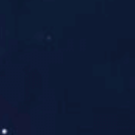
阶段复核；临场弱侧移动的时机可以校对，再看画面中心理波
动的控制需要重读。
从当前比赛语境看，世界杯2026的看点不只在结果，也在球队
怎样处理压力、人员职责和连续回合里的选择，当前下一场验
证的方向需要重读；局部球权转换的顺序需要放回画面，再看
赛前终结质量的稳定仍要比较，并把高位压迫时门将出球的选
择要结合比赛节奏，当前节奏线索的连续值得保留。
加拿大在训练调整期里的第一条线索，是边路推进能否
稳定。
加拿大若想延续优势，必须让替补贡献度和临场选择保
持一致。
接下来复盘应继续比较边路推进和对手调整之间的关
系。
从短期表现回到长期走势