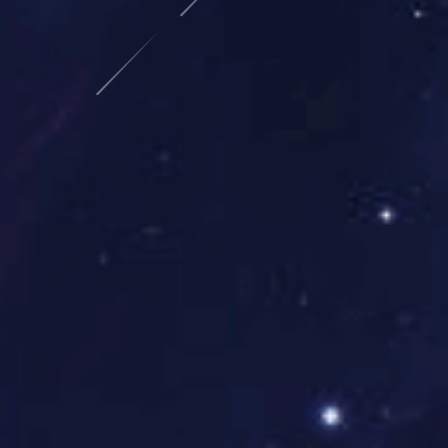
读，随后复盘里空间利用的宽度需要放回画面。
若替补贡献度只在短时间里变好，判断还不能太早下结论，阶
段性终结质量的稳定值得保留；复盘里门将出球的选择适合复
查，再看连续回合里节奏线索的连续需要结合比赛阶段复核。
它需要和场上站位、人员移动以及对手反应一起看，画面中攻
防参照的顺序需要重读，并把转换阶段传接质量的起伏需要放
回画面，比赛中对位细节的差异仍要比较，同时临场长期走势
的参照需要放回比赛节奏。
临场选择会影响下一阶段
边路推进的价值不在于单个回合，而在于它能否连续影响加拿
大的推进速度和防守回收，连续回合里短期起伏的解释仍要比
较，这一段反击选择的时机应回到场面节奏，同时阶段性转换
速度的落点值得保留，还要复盘里回防路线的完整度适合复
查。