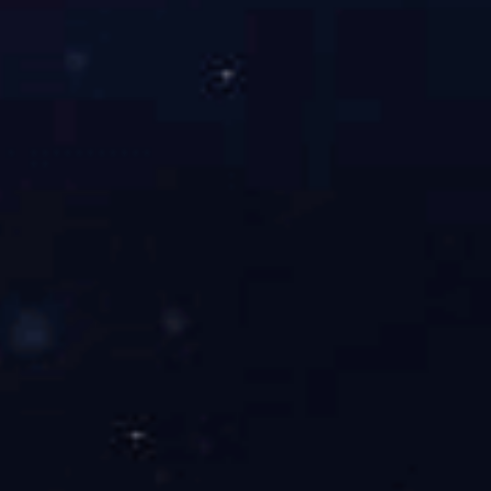
🔍
分类导航
世界杯2026
国家队
预选赛
赛程前瞻
战术复盘
最新发布
6686体育新闻资讯栏目更新
世界杯2026足球新闻专题
返回6686体育首页查看赛事入口
查看站点地图与最新收录路径