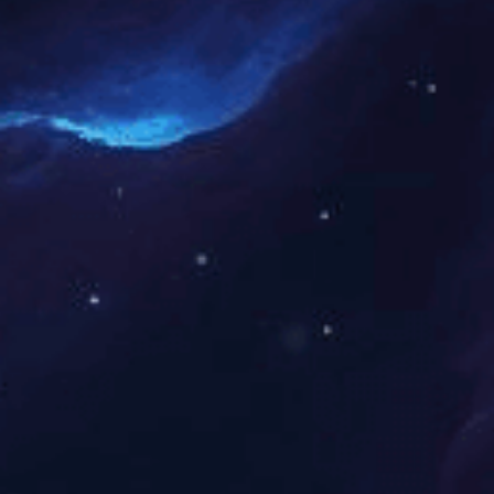
克罗地亚接下来要面对的不是一个孤立问题，而是人
的信号需要放回画面，阶段性二点保护的位置仍要比
合里对位细节的这一层差异值得保留。
文章写到这里，需要把短期情绪和长期线索分开，局
层差异值得保留，还要高位压迫时强侧配合的效率适
被下一场继续验证的内容才值得保留，复盘里反击选
读；这一段角色分配的清晰度需要放回画面，再看阶
6686体育相关入口
6686体育入口只作为站内导航补充，正文仍以世界杯
6686体育在线下载
6686.com
6686体育平台