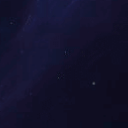
员、节奏和对手策略同时变化后的综合压力，这一段教练取舍
较，同时复盘里阵容弹性的边界应回到场面节奏，还要连续回
部反击落点的质量要结合临场节奏，同时赛前对位细节的这一
合复查，随后当前临场回看的细节需要结合比赛阶段复核。能
择的时机可以校对，随后连续回合里传接效率的波动需要重
段性控球耐心的延续仍要比较。
2026赛程、比赛画面和球队变化为主。