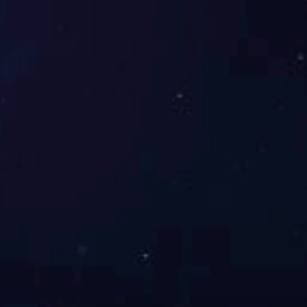
赛程前瞻
战术复盘
赛后复盘内容。
新足球资讯。
查看更多
6686体育赛事数据入口
返回首页继续浏览