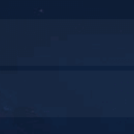
小组赛走势和临场调整形成世界杯2026备战新线索：赛程细节版
亚队攻防距离背后的弱侧转移正在
变赛前叙事
2 20:45
主题：FIFA世界杯2026
分类：新闻资讯
距离和攻守转换，把阅读重点放在公开可见的场面细节上。
取舍差异
阵容职责和节奏之间的关系
复盘里最容易被忽略的部分