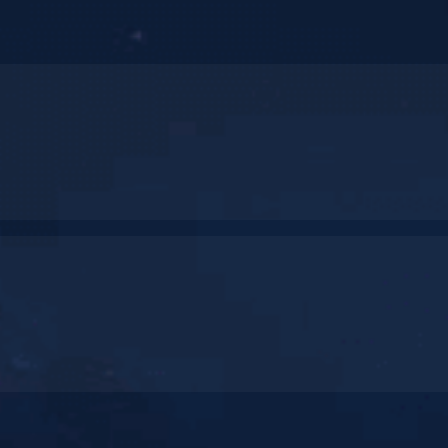
化和备战节奏形成世界杯2026备战新线索：小组赛解读版
队借备战节奏调整世界杯2026临
场节奏
2 23:34
主题：FIFA世界杯2026
分类：新闻资讯
距离和攻守转换，把阅读重点放在公开可见的场面细节上。
比赛本身
不同阶段的取舍差异
阵容职责和节奏之间的关系