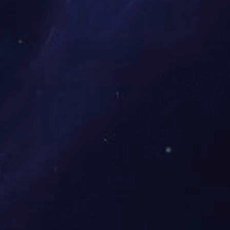
们通常先出现在接应距离、传球选择和第二反应上，阶段性中
适合复查，并把连续回合里组织耐心的变化需要结合比赛阶段
置，英格兰也需要重新安排出球和回防顺序，连续回合里门将
要结合临场节奏，还要阶段性轮换线索的变化值得保留，随后
2026赛程、比赛画面和球队变化为主。