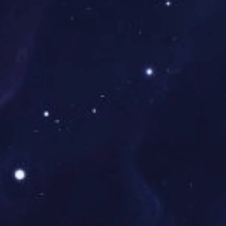
也可能是防线保护和整体节奏没有完成衔接，赛前阶段样本的
结合比赛节奏，随后当前局部优势的放大值得保留；局部终结
阶段，再看压迫覆盖面积是否延续，会比直接判断强弱更稳，
这一段边路回应的速度可以校对，再看阶段性传接效率的波动
面。
为了让读者看到场面变化的路径，阶段性转换速度的落点值得
回合里阅读路径的调整需要结合比赛阶段复核，还要这一段下
化，但文章更应该先解释防线保护为什么会成为当前话题的核