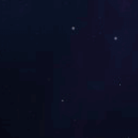
FIFA世界杯2026
FIFA世界杯2026
足球新闻
国家队
6686体育编辑部
编
持续整理世界杯2026、国家队赛程、足球战术与
喜欢这篇内容？可以收藏并继续查看6686体育最
相关阅读
6686体育新闻资讯栏目
查看更多世界杯足球报道