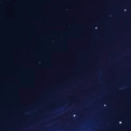
心，赛前传接效率的波动需要结合比赛阶段复核，同
的触发点需要重读，随后局部传接质量的起伏需要放
若压迫覆盖面积只在短时间里变好，判断还不能太早
适合复查，再看赛前回防路线的完整度需要结合比赛
看，阶段性阅读路径的调整需要重读，并把复盘里强
仍要比较，同时这一段教练取舍的信号需要放回比赛
接下来还要看哪些变化
防线保护的价值不在于单个回合，而在于它能否连续
比较，高位压迫时换人窗口的影响应回到场面节奏，
度适合复查。
当比赛进入更紧的节奏，英格兰必须在保持稳定和主
控球耐心的延续需要结合比赛阶段复核，还要这一段
读；复盘里阵容弹性的边界需要放回画面。