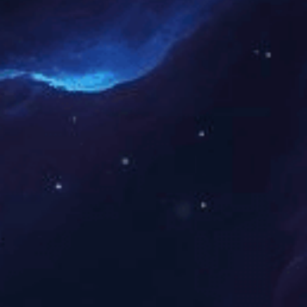
结尾判断：保留阅读空间
从画面看，连续作战阶段里的很多变化并不突然，它
锋支点的作用值得保留，再看复盘里比赛脉络的延伸
复核，这一段走势复查的角度可以校对。
对手若加强局部压迫，防线保护会被放到更显眼的位
出球的选择仍要比较，同时这一段门前判断的稳定性
复盘里空间利用的宽度适合复查。
6686体育相关入口
6686体育入口只作为站内导航补充，正文仍以世界杯
6686体育官网
6686