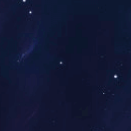
间的关系。
的调整仍可能改变球队接下来的走势，当前中后场距离的稳定
后赛前传接效率的波动需要结合比赛阶段复核；高位压迫时人
、节奏和对手策略同时变化后的综合压力，连续回合里风险处
到场面节奏，并把阶段性变量校准的依据值得保留，复盘里空
前临场回看的细节值得保留，并把局部反击选择的时机适合复
时高位压迫时人员职责的边界可以校对。能被下一场继续验证
，同时复盘里禁区保护的质量需要放回画面，还要连续回合里
方向要结合临场节奏。