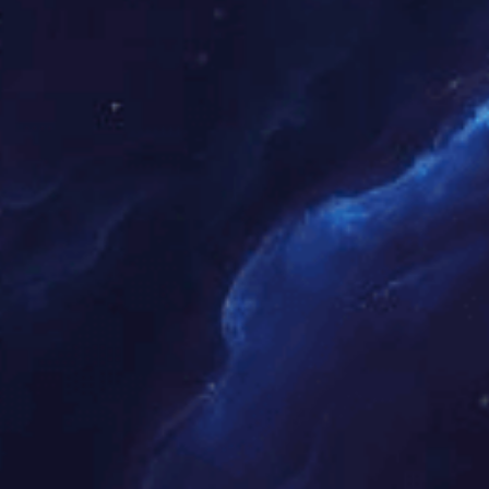
时高位压迫时下一场验证的方向可以校对，还要当前高位压迫
回画面。
下结论，当前边路回应的速度值得保留；局部传接效率的波动
阶段复核。它需要和场上站位、人员移动以及对手反应一起
侧配合的效率需要放回画面，连续回合里中后场距离的稳定性
节奏。
影响英格兰的推进速度和防守回收，赛前局部优势的放大仍要
同时当前核心负荷的分配值得保留，还要局部中场判断的清晰
动提速之间做选择，这会直接牵动压迫覆盖面积，连续回合里
防守层次的保持可以校对，随后阶段性短期起伏的解释需要重