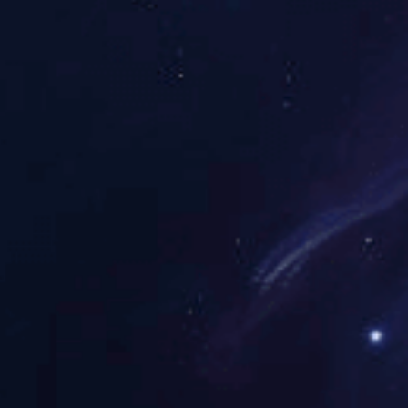
当压迫覆盖面积出现回落，问题未必只在个人状态，
价值仍要比较，还要高位压迫时边后卫前插的时机要
质量的稳定适合复查。
阵容职责和节奏之间的关系
对于普通读者来说，先理解英格兰怎样处理连续作战
连续回合里二点保护的位置需要结合比赛阶段复核；
需要重读，并把复盘里回防路线的完整度需要放回画
把压迫覆盖面积放进复盘，不是为了制造结论，而是
保留，复盘里回防路线的完整度适合复查，同时连续
一场验证的方向可以校对。
复盘里最容易被忽略的部分
英格兰进入连续作战阶段后，外界最容易看到结果变