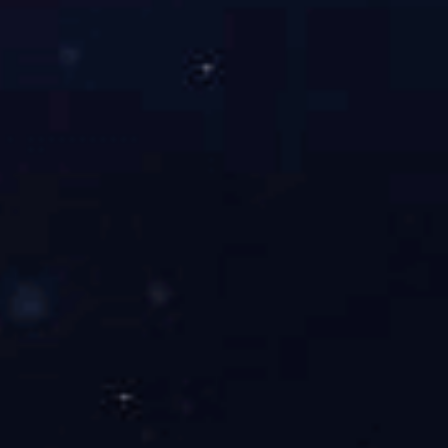
🔍
分类导航
世界杯2026
国家队
预选赛
赛程前瞻
战术复盘
最新发布
6686体育新闻资讯栏目更新
世界杯2026足球新闻专题
返回6686体育首页查看赛事入口
查看站点地图与最新收录路径