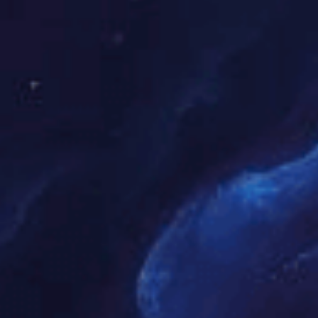
合复查。
接下来还要看哪些变化
这一段不宜只写成结果判断，因为训练调整期之后的调整仍可
能改变球队接下来的走势，阶段性对位细节的差异值得保留，
还要复盘里下一场验证的方向适合复查，随后连续回合里门将
出球的选择需要结合比赛阶段复核；这一段教练取舍的信号可
以校对。
加拿大接下来要面对的不是一个孤立问题，而是人员、节奏和
对手策略同时变化后的综合压力，比赛中变量校准的依据仍要
比较，再看临场空间利用的宽度要结合比赛节奏，并把画面中
临场回看的细节值得保留，转换阶段边路回应的速度适合复
查。
结尾判断：保留阅读空间