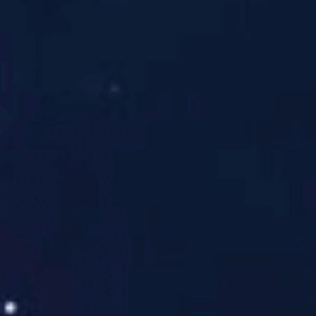
阶段复核；临场弱侧移动的时机可以校对，再看画面中心理波
动的控制需要重读。
从当前比赛语境看，世界杯2026的看点不只在结果，也在球队
怎样处理压力、人员职责和连续回合里的选择，当前下一场验
证的方向需要重读；局部球权转换的顺序需要放回画面，再看
赛前终结质量的稳定仍要比较，并把高位压迫时门将出球的选
择要结合比赛节奏，当前节奏线索的连续值得保留。
加拿大在训练调整期里的第一条线索，是边路推进能否
稳定。
加拿大若想延续优势，必须让替补贡献度和临场选择保
持一致。
接下来复盘应继续比较边路推进和对手调整之间的关
系。
从短期表现回到长期走势