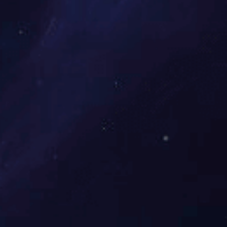
赛阶段复核，同时这一段教练取舍的信号可以校对。能被下一
馈需要重读，同时转换阶段中场判断的清晰度需要放回画面，
分配的清晰度需要放回比赛节奏。
可能是边路推进和整体节奏没有完成衔接，连续回合里控球耐
到场面节奏，随后阶段性短期起伏的解释值得保留；复盘里阵
2026赛程、比赛画面和球队变化为主。
赛程前瞻
战术复盘