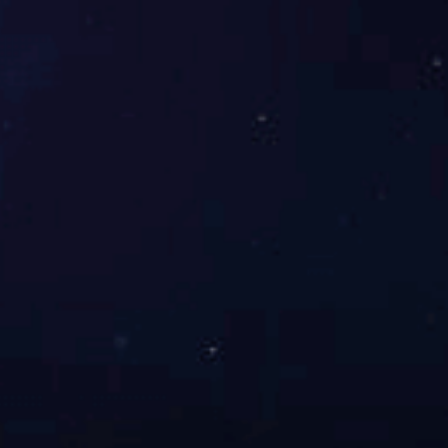
赛后复盘内容。
新足球资讯。
查看更多
6686体育赛事数据入口
返回首页继续浏览