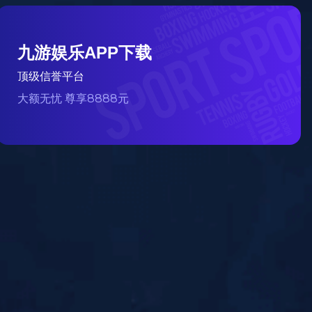
世界杯2026足球新闻专题
返回6686体育首页查看赛事入口
查看站点地图与最新收录路径