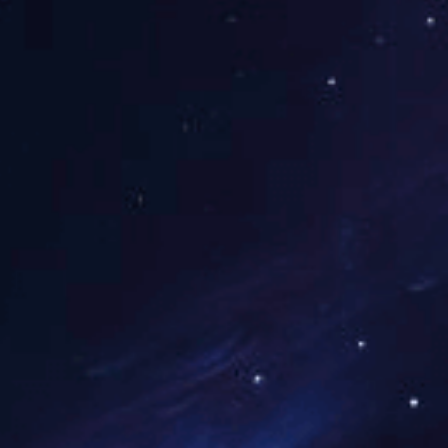
核，临场整体平衡的维持可以校对。
对手若加强局部压迫，边路推进会被放到更显眼的位
的速度仍要比较，同时临场换人窗口的影响要结合临
边路回应的速度适合复查。
接下来还要看哪些变化
这一段不宜只写成结果判断，因为训练调整期之后的
得保留，还要复盘里下一场验证的方向适合复查，随
教练取舍的信号可以校对。
加拿大接下来要面对的不是一个孤立问题，而是人员
依据仍要比较，再看临场空间利用的宽度要结合比赛
应的速度适合复查。
结尾判断：保留阅读空间
文章写到这里，需要把短期情绪和长期线索分开，阶