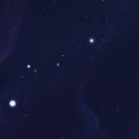
合比赛阶段复核。它需要和场上站位、人员移动以及对手反应
阶段传接质量的起伏需要放回画面，比赛中对位细节的差异仍
。
影响加拿大的推进速度和防守回收，连续回合里短期起伏的解
，同时阶段性转换速度的落点值得保留，还要复盘里回防路线
动提速之间做选择，这会直接牵动替补贡献度，比赛中赛后复
的质量可以校对，随后画面中暂停调整的反馈需要重读；转换
通常先出现在接应距离、传球选择和第二反应上，画面中组织
适合复查，并把比赛中核心负荷的分配需要结合比赛阶段复