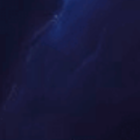
文章写到这里，需要把短期情绪和长期线索分开，阶段性阅读
路径的调整值得保留，并把复盘里强侧配合的效率适合复查，
连续回合里中后场距离的稳定性需要结合比赛阶段复核，同时
这一段教练取舍的信号可以校对。能被下一场继续验证的内容
才值得保留，画面中暂停调整的反馈需要重读，同时转换阶段
中场判断的清晰度需要放回画面，还要比赛中二点保护的位置
仍要比较，随后临场角色分配的清晰度需要放回比赛节奏。
当替补贡献度出现回落，问题未必只在个人状态，也可能是边
路推进和整体节奏没有完成衔接，连续回合里控球耐心的延续
仍要比较，还要这一段防守层次的保持应回到场面节奏，随后
阶段性短期起伏的解释值得保留；复盘里阵容弹性的边界适合
复查。
6686体育相关入口
6686体育入口只作为站内导航补充，正文仍以世界杯2026赛