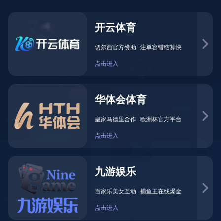
6686体育
首页 / 新闻资讯 / 6686体育网：加拿大队围绕小组赛走势和后续看点形
成世界杯2026备战新线索：阵容解析版
6686体育平台：加拿大队赛前复盘聚
焦防线保护、体能分配和攻防距离
👤 编辑部
📅 发布时间：
2026-06-23 06:46
主题：FIFA世界杯2026
分类：新闻资讯
FIFA世界杯2026相关稿件聚焦赛程节奏、站位距离和攻守
转换，把阅读重点放在公开可见的场面细节上。