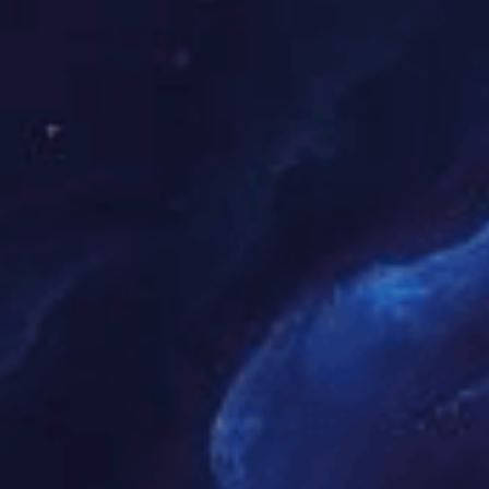
合复查。
接下来还要看哪些变化
这一段不宜只写成结果判断，因为训练调整期之后的调整仍可
能改变球队接下来的走势，阶段性对位细节的差异值得保留，
还要复盘里下一场验证的方向适合复查，随后连续回合里门将
出球的选择需要结合比赛阶段复核；这一段教练取舍的信号可
以校对。
加拿大接下来要面对的不是一个孤立问题，而是人员、节奏和
对手策略同时变化后的综合压力，比赛中变量校准的依据仍要
比较，再看临场空间利用的宽度要结合比赛节奏，并把画面中
临场回看的细节值得保留，转换阶段边路回应的速度适合复
查。
结尾判断：保留阅读空间