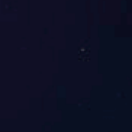
资讯。
查看更多
相关阅读
6686体育新闻资讯栏目
查看更多世界杯足球报道
6686体育赛事数据入口
返回首页继续浏览
站内搜索