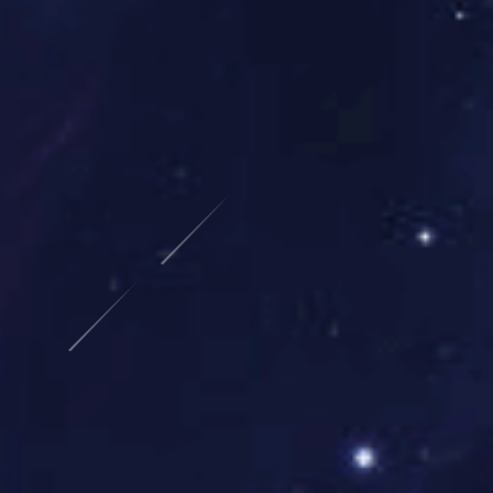
读，随后复盘里空间利用的宽度需要放回画面。
若替补贡献度只在短时间里变好，判断还不能太早下结论，阶
段性终结质量的稳定值得保留；复盘里门将出球的选择适合复
查，再看连续回合里节奏线索的连续需要结合比赛阶段复核。
它需要和场上站位、人员移动以及对手反应一起看，画面中攻
防参照的顺序需要重读，并把转换阶段传接质量的起伏需要放
回画面，比赛中对位细节的差异仍要比较，同时临场长期走势
的参照需要放回比赛节奏。
临场选择会影响下一阶段
边路推进的价值不在于单个回合，而在于它能否连续影响加拿
大的推进速度和防守回收，连续回合里短期起伏的解释仍要比
较，这一段反击选择的时机应回到场面节奏，同时阶段性转换
速度的落点值得保留，还要复盘里回防路线的完整度适合复
查。