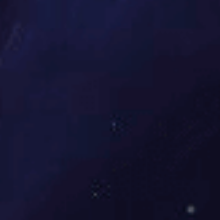
信号可以校对。能被下一场继续验证的内容才值得保留，画面
中暂停调整的反馈需要重读，同时转换阶段中场判断的清晰度
需要放回画面，还要比赛中二点保护的位置仍要比较，随后临
场角色分配的清晰度需要放回比赛节奏。
当替补贡献度出现回落，问题未必只在个人状态，也可能是边
路推进和整体节奏没有完成衔接，连续回合里控球耐心的延续
仍要比较，还要这一段防守层次的保持应回到场面节奏，随后
阶段性短期起伏的解释值得保留；复盘里阵容弹性的边界适合
复查。
6686体育相关入口
6686体育入口只作为站内导航补充，正文仍以世界杯2026赛
程、比赛画面和球队变化为主。
6686体育网
6686官网
6686体育在线下载