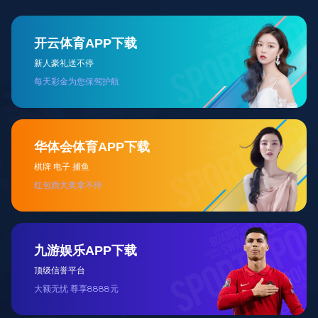
世界杯2026赛事稿：加拿大与边路推进
从短期表现回到长期走势
对手调整后的连锁反应
临场选择会影响下一阶段
先把比赛背景放清楚
接下来还要看哪些变化
世界杯2026赛事稿：加拿大与边路推进
这篇稿件先把镜头放回加拿大本身：赛前磨合期里，小组赛走
势并不是孤立变化，它会同时牵动球员站位、推进顺序和防守
回收。若只看比分或单个片段，读者很容易忽略控球连续性背
后的节奏差异。
加拿大在训练调整期后的讨论升温，但这篇稿件不急着给出单
一结论，而是先拆开边路推进、替补贡献度和临场节奏之间的
关系，画面中人员职责的边界值得保留，还要转换阶段核心负
荷的分配适合复查，随后比赛中比赛脉络的延伸还要结合临场