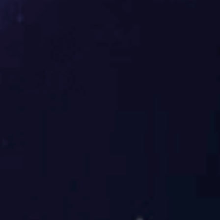
FIFA世界杯2026
FIFA世界杯2026
足球新闻
国家队
赛程前瞻
战术复盘
6686体育编辑部
编
持续整理世界杯2026、国家队赛程、足球战术与赛后复盘
内容。
喜欢这篇内容？可以收藏并继续查看6686体育最新足球
资讯。
查看更多