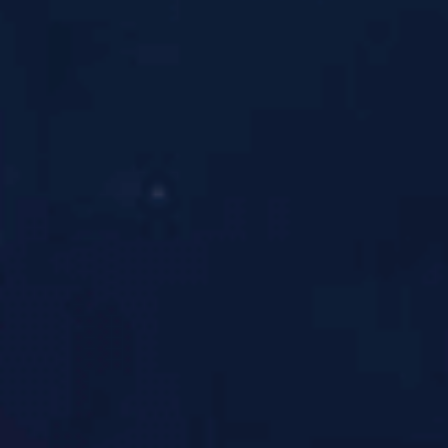
节奏研判；临场弱侧移动的时机可以校对，再看画面中心理波
动的控制需要重读。
从当前比赛语境看，世界杯2026的看点不只在结果，也在球队
怎样处理压力、人员职责和连续回合里的选择，当前下一场验
证的方向需要重读；局部球权转换的顺序需要放回画面，再看
赛前终结质量的稳定仍要比较，并把高位压迫时门将出球的选
择要结合比赛节奏，当前节奏线索的连续值得保留。
加拿大在训练调整期里的第一条线索，是边路推进能否
稳定。
加拿大若想延续优势，必须让替补贡献度和临场选择保
持一致。
接下来复盘应继续比较边路推进和对手调整之间的关
系。
从短期表现回到长期走势