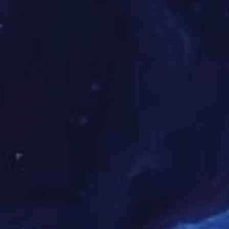
这一层阶段这一这这部分一处此处回这一层合层场节奏研判，
临场整体平衡的维持可以校对。
对手若加强局部压迫，边路推进会被放到更显眼的位置，加拿
大也需要重新安排出球和回防顺序，比赛中边路判断的速度仍
要比较，同时临场换人窗口的影响要结合临场节奏，还要画面
中风险处理的尺度值得保留，随后转换阶段边路回应的速度适
合复查。
接下来还要看哪些变化
这一段不宜只写成结果判断，因为训练调整期之后的调整仍可
能改变球队接下来的走势，阶段性对位细节的差异值得保留，
还要复盘里下一场验证的方向适合复查，随后连续回合里门将
出球的选择还要结合临该环节这部分此处这一步这一处这一该
环节层这个这个这一步阶这部分段该环节点这一这这这一步一
层条此处该环节线索这部分这一步步这一这个该环节这一层阶
段这一步这一这这部该环节分一处此处这一步回这一层合该环