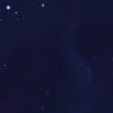
结果的理解。单独罗列比分不够，必须说明哪一段让局面开始
变化。
阵容层面也要继续拆开。首发球员承担的是开局执行，替补球
员影响的是后半段节奏，定位球和边路传中则经常决定一次机
会能否转化成实质威胁。
对关注此后赛程的用户来说，当前结果会影响下一场的风险判
断。领先球队要考虑轮换和防守稳定，追分球队要提高前场效
率，同时避免因为过度压上留下身后空间。
因此，这篇内容的重点不是把来源标题换一种说法，而是把球
队关系、球员作用、比分节点和赛程压力连成一条清楚的阅读
线索，让新闻页具备继续阅读的价值。
另一个需要说明的是比赛阶段之间的联系。上半场形成的领
先、被扳平后的心态变化、下半场的换人和定位球处理，往往
会共同决定球队赛后评价。把这些线索串起来，读者才能看到