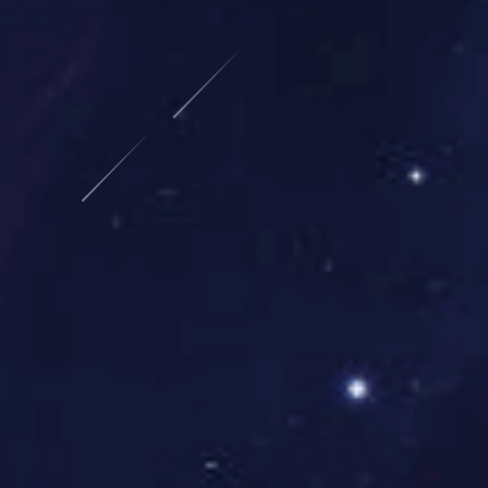
作、尺度和比赛影响。
4、接下来赛程仍要看
接下来要看的，是赛程压力是否继续放大。球队马上遇到强敌
时，当前消息会影响轮换安排；比赛间隔较长时，训练恢复和
战术细节会成为新的研判重点。
对组图来说，下一场报道要继续比较首发选择、替补贡献、定
位球质量和防守站位。对世界杯-挪威备战1来说，关键在于能
否针对上一场暴露的问题做出回应，并把反击或控球选择延续
到下一场。
一篇可读的体育新闻要把顺序讲清楚：先交代来源事实，再拆
场上阶段，接着写人员职责，最后说明下一场该关注什么。这
样即使来源信息不长，正文也能围绕真实比赛扩展。
从比赛阅读角度看，还要把时间线讲完整。开场阶段的主动
权、中段的攻防选择、最后阶段的体能变化，都会影响读者对