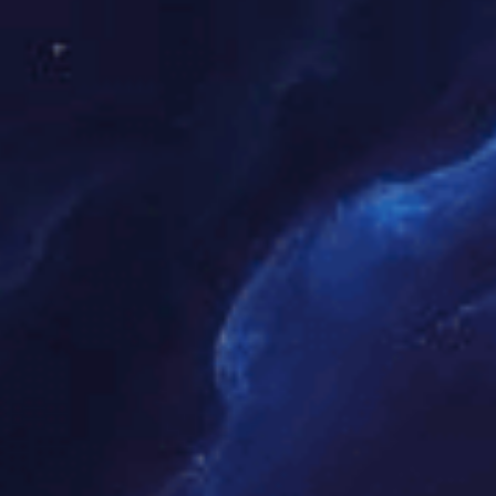
结果之外的过程。
页面结尾也要回到实际用途：用户看完复盘后，通常会继续查
下一场时间、对手强度、主力恢复和即时比分。文章把这些信
息自然带出，比反复堆同一句判断更有帮助。
最后还要把读者最关心的结论说清：这场消息改变了哪些位置
的判断，下一场哪一段最值得看，以及球队需要在哪个环节减
少失误。
读者继续查比分、赛程提醒和赛后复盘时，可以把体育资讯、
体育资讯官网址和
体育资讯app
作为站内入口；这些入口只承
担信息延伸作用，正文仍以比赛事实、球员表现和球队调整为
主线。
品牌入口只作为赛程、比分、直播和移动端阅读的延伸。文章
主体仍然要回到球队、球员、判罚和比赛进程；只有这些内容
写清楚，页面才有真实阅读价值。