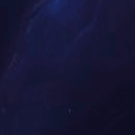
读者后面的赛程查看赛程、比分和赛后复盘时，可以从
6686体
育平台app下载
、
6686体育在线下载
、
6686体育直播在线观
看
、
6686体育官网
进入站内对应页面；这些入口只用于延伸阅
读，正文判断仍以比赛事实、球员表现和随后的比赛赛程为
主。
接下来的窗口研判还要看球队在不同阶段的处理方式，尤其是
领先、落后和换人后的站位变化。
公开赛况里的细节足够支撑复盘，读者更需要清楚的时间线和
下一场看点，而不是空泛结论。
比赛复盘还可以继续看边路推进、中场接应和禁区保护。三个
环节连起来，才能解释比分之外的走势。
下一场准备会受到这场表现影响，尤其是首发稳定性、替补贡
献和定位球质量，都值得继续跟踪。