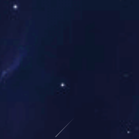
球推进到危险区域。追分的一方则要研判前场人数投入、定位
球质量和第二落点处理。把这些阶段变化写出来，读者才能理
解比分背后的原因。
来源信息有限时，正文要守住边界：已经公布的比分、名单、
进球者、助攻者、判罚和赛程可以写成事实；训练细节、内部
谈话和教练组决定不能写成确定结论。
3、定位球影响明显
比分转折是第三层分析的入口。它可能是进球者、助攻者、判
罚相关人物，也可能是名单里最影响节奏的球员。正文需要说
明他和比赛走势之间的关系，而不是只把名字重复几遍。
球员作用要对应到动作和位置：进球改变比分，助攻改变推进
方向，替补改变体能分布，门将或后卫的处理则会影响防线安
全。这样写出来，人物才不会变成孤立关键词。