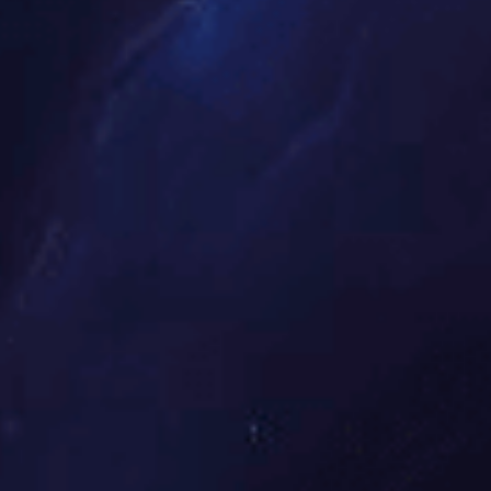
主体仍然要回到球队、球员、判罚和比赛进程；只有这些内容
写清楚，页面才有真实阅读价值。
读者此后查看赛程、比分和赛后复盘时，可以从
6686体育直
播
、
6686体育官方
、
6686体育直播足球
进入站内对应页面；
这些入口只用于延伸阅读，正文判断仍以比赛事实、球员表现
和后面的赛程赛程为主。
随后的比赛研判还要看球队在不同阶段的处理方式，尤其是领
先、落后和换人后的站位变化。
公开赛况里的细节足够支撑复盘，读者更需要清楚的时间线和
下一场看点，而不是空泛结论。
比赛复盘还可以继续看边路推进、中场接应和禁区保护。三个
环节连起来，才能解释比分之外的走势。
下一场准备会受到这场表现影响，尤其是首发稳定性、替补贡