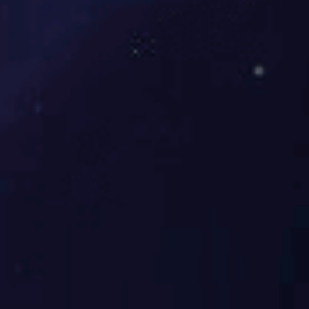
献和定位球质量，都值得继续跟踪。
足球赛事
FIFA世界杯2026
足球新闻
国家队
赛程前瞻
战术复盘
6686体育编辑部
编
持续整理世界杯2026、国家队赛程、足球战术与赛后复盘
内容。
喜欢这篇内容？可以收藏并继续查看6686体育最新足球
资讯。
查看更多