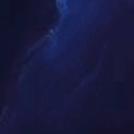
成连续关系。文章把这些内容分段说明，并通过推荐阅读、栏目
链接和作者入口连接到站内其他页面。
普通浏览器、Bingbot 与 Baiduspider 都应该看到同一套核心内
容，因此这类补充属于正常内容增强，不是 cloaking，也不是对
搜索引擎单独展示。
补充观察：数据趋势与赛程变化
6686体育编辑团队补充这一节，是为了让文章从标题、摘要到
正文都有足够解释。用户进入页面后，可以看到赛事背景、比分
节点、球队状态和后续赛程，而不是只看到关键词组合。
当比赛进入关键阶段，数据趋势、赛程变化和新闻战报之间会形
成连续关系。文章把这些内容分段说明，并通过推荐阅读、栏目
链接和作者入口连接到站内其他页面。