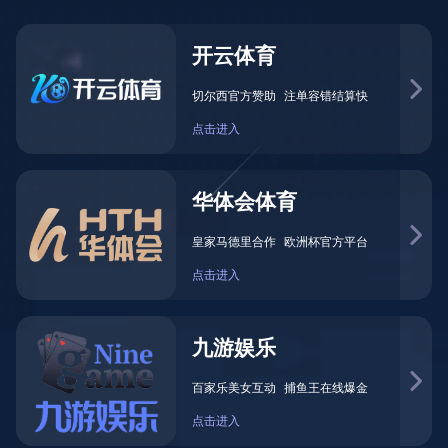
6686体育
APP入口
首页
新闻资讯
体育资讯
APP下载
编辑
电竞赛事版本更新后队伍BP
思路与节奏调整
作者：
何明
· 电竞与赛事情报编辑 · 更新时间：2026-06-16
电竞赛事版本更新后队伍BP思路与节奏调整围绕电竞