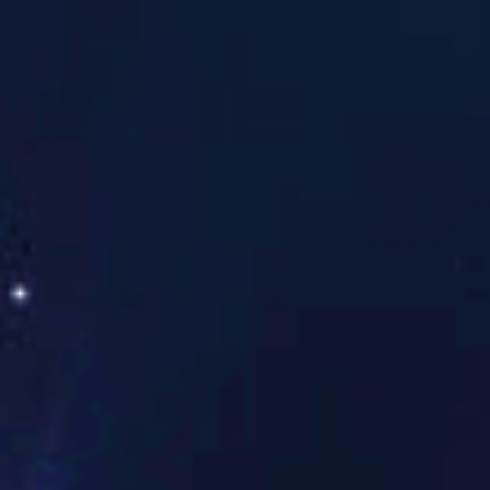
页面重点说明真实体育阅读场景，不用无意义关键词堆叠
替代内容。无论普通用户还是 Bingbot 访问，都能看到同
一套核心信息，避免竞争对手常见的 UA 伪装风险。
如果用户关注6686体育APP、赛事直播或实时比分，可以
通过本文继续进入新闻资讯、体育资讯和 APP 入口栏目，
形成从搜索到阅读再到复盘的完整路径。
球队/选手状态观察
6686体育编辑团队在“球队/选手状态观察”部分把综合体育
资讯、电竞赛事、BP思路和版本更新放在同一条阅读线索
中。用户可以先理解比赛背景，再查看比分变化、阵容选
择和后续赛程。
页面重点说明真实体育阅读场景，不用无意义关键词堆叠