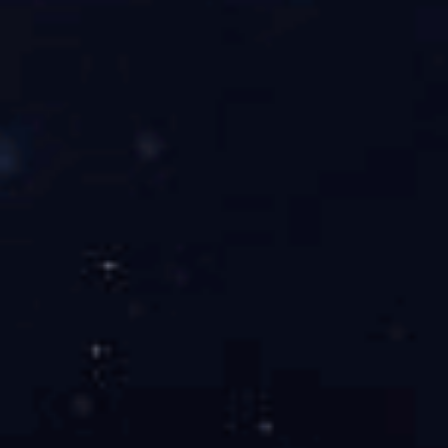
当比赛进入关键阶段，战术观察、球队状态和新闻战报之间会形
成连续关系。文章把这些内容分段说明，并通过推荐阅读、栏目
链接和作者入口连接到站内其他页面。
普通浏览器、Bingbot 与 Baiduspider 都应该看到同一套核心内
容，因此这类补充属于正常内容增强，不是 cloaking，也不是对
搜索引擎单独展示。
补充观察：赛程变化与数据趋势
6686体育编辑团队补充这一节，是为了让文章从标题、摘要到
正文都有足够解释。用户进入页面后，可以看到赛事背景、比分
节点、球队状态和后续赛程，而不是只看到关键词组合。
当比赛进入关键阶段，赛程变化、数据趋势和新闻战报之间会形
成连续关系。文章把这些内容分段说明，并通过推荐阅读、栏目
链接和作者入口连接到站内其他页面。